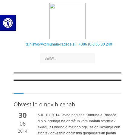
Open toolbar
tajnistvo@komunala-radece.si
+386 (0)3 56 80 240
Obvestilo o novih cenah
30
S 01.01.2014 Javno podjetje Komunala Radeče
d.o.o. prehaja na obračun komunalnih storitev v
06
skladu z Uredbo o metodologiji za oblikovanje cen
2014
storitev obveznih občinskih gospodarskih javnih