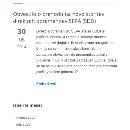
Obvestilo o prehodu na novo storitev
direktnih obremenitev SEPA (SDD)
30
Direktna obremenitev SEPA (krajše SDD) je
plačilna storitev, ki zamenja sedanje direktne
06
obremenitve (trajnik). Ta storitev vam omogoča, da
2014
iz kritja na svojem transakcijskem računu
poravnate obveznosti do prejemnikov plačil v
Sloveniji in tudi v več kot 30 državah Evrope. Izvaja
se na osnovi sklenjene pogodbe med prejemnikom
plačil (v našem primeru JP.
Preberi več
Izberite mesec:
avgust 2026
julij 2026