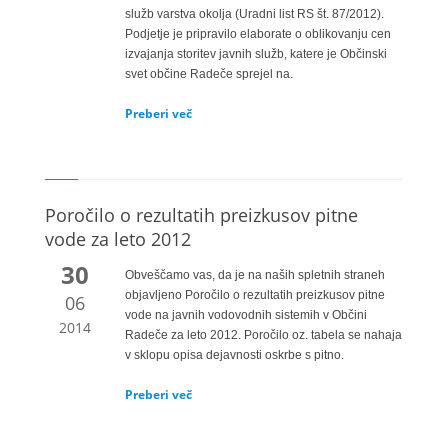
služb varstva okolja (Uradni list RS št. 87/2012).
Podjetje je pripravilo elaborate o oblikovanju cen
izvajanja storitev javnih služb, katere je Občinski
svet občine Radeče sprejel na.
Preberi več
Poročilo o rezultatih preizkusov pitne
vode za leto 2012
30
Obveščamo vas, da je na naših spletnih straneh
objavljeno Poročilo o rezultatih preizkusov pitne
06
vode na javnih vodovodnih sistemih v Občini
2014
Radeče za leto 2012. Poročilo oz. tabela se nahaja
v sklopu opisa dejavnosti oskrbe s pitno.
Preberi več