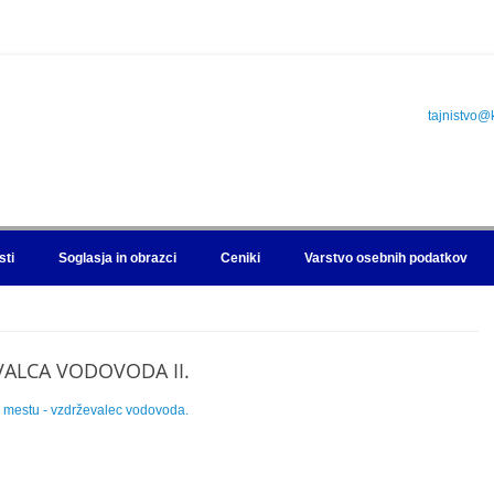
tajnistvo@
sti
Soglasja in obrazci
Ceniki
Varstvo osebnih podatkov
VALCA VODOVODA II.
 mestu - vzdrževalec vodovoda.