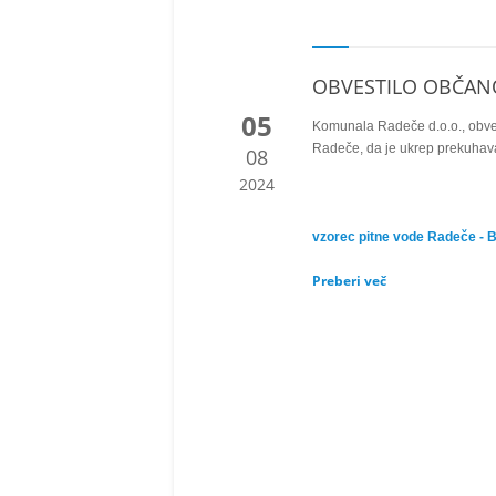
OBVESTILO OBČA
05
Komunala Radeče d.o.o., obveš
Radeče, da je ukrep prekuhav
08
2024
vzorec pitne vode Radeče - 
Preberi več