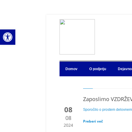
Open toolbar
Domov
O podjetju
Dejavno
Zaposlimo VZDRŽE
08
Sporočilo o prostem delovnem
08
Preberi več
2024