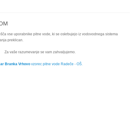
NOM
ča vse uporabnike pitne vode, ki se oskrbujejo iz vodovodnega sistema
anja preklican.
Za vaše razumevanje se vam zahvaljujemo.
Bar Branka Vrhovo
vzorec pitne vode Radeče - OŠ.