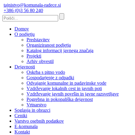
tajnistvo@komunala-radece.si
+386 (0)3 56 80 240
Domov
O podjetju
Predstavitev
Organiziranost podjetja
Katalog informacij javnega značaja
Projekti
Arhiv obvestil
Dejavnosti
Oskrba s pitno vodo
Gospodarjenje z odpadki
Odvajanje komunalne in padavinske vode
Vzdrževanje lokalnih cest in javnih poti
Vzdrževanje javnih površin in javne razsvetljave
Pogrebna in pokopališka dejavnost
Vrtnarstvo
Soglasja in obrazci
Ceniki
Varstvo osebnih podatkov
E-komunala
Kontakt