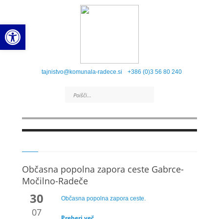
Open toolbar
tajnistvo@komunala-radece.si
+386 (0)3 56 80 240
Občasna popolna zapora ceste Gabrce-
Močilno-Radeče
30
Občasna popolna zapora ceste.
07
Preberi več