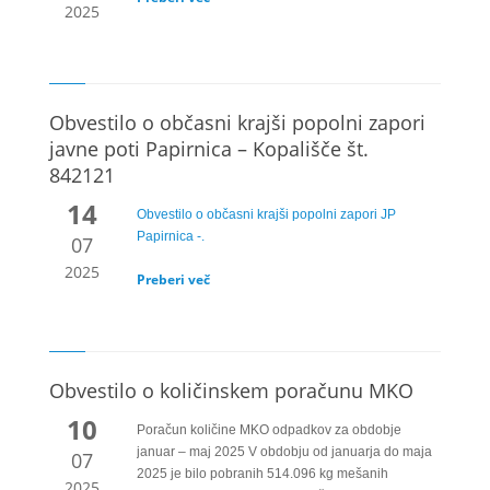
2025
Obvestilo o občasni krajši popolni zapori
javne poti Papirnica – Kopališče št.
842121
14
Obvestilo o občasni krajši popolni zapori JP
Papirnica -.
07
2025
Preberi več
Obvestilo o količinskem poračunu MKO
10
Poračun količine MKO odpadkov za obdobje
januar – maj 2025 V obdobju od januarja do maja
07
2025 je bilo pobranih 514.096 kg mešanih
2025