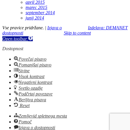
april 2015
marec 2015
september 2014
junij 2014
Vse pravice pridržane. |
Izjava o
Izdelava: DEMANET
dostopnosti
Skip to content
Open toolbar
Dostopnost
Povečaj pisavo
Pomanjšaj pisavo
Sivine
Visok kontrast
Negativni kontrast
Svetlo ozadje
Podčrtaj povezave
Berljiva pisava
Reset
Zemljevid spletnega mesta
Pomoč
Izjava o dostopnosti