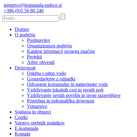
tajnistvo@komunala-radece.si
+386 (0)3 56 80 240
Domov
O podjetju
Predstavitev
Organiziranost podjetja
Katalog informacij javnega značaja
Projekti
Arhiv obvestil
Dejavnosti
Oskrba s pitno vodo
Gospodarjenje z odpadki
Odvajanje komunalne in padavinske vode
Vzdrževanje lokalnih cest in javnih poti
Vzdrževanje javnih površin in javne razsvetljave
Pogrebna in pokopališka dejavnost
Vrtnarstvo
Soglasja in obrazci
Ceniki
Varstvo osebnih podatkov
E-komunala
Kontakt