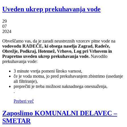
Uveden ukrep prekuhavanja vode
29
07
2024
Obveščamo vas, da je zaradi neustreznih vzorcev pitne vode na
vodovodu RADEČE, ki obsega naselja Zagrad, Radeče,
Obrežje, Podkraj, Hotemež, Vrhovo, Log pri Vrhovem in
Prapretno
uveden ukrep prekuhavanja vode.
Navodilo
prekuhavanja vode:
3 minute vretja pomeni široko varnost,
če je voda motna, jo pred prekuhavanjem zbistrimo (usedanje
ali filtriranje),
preprečiti je treba možnost naknadnega onesnaženja,
.
Preberi več
Zaposlimo KOMUNALNI DELAVEC –
SMETAR