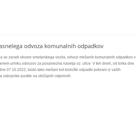
kasnelega odvoza komunalnih odpadkov
a se zaradi okvare smetarskega vozila, odvozi mešanih komunalnih odpadkov v
ljenem urniku odvozov za posamezna naselja oz. ulice. V teh dneh, od torka dne
dne 07.10.2022, bodo tako mešani kot biološki odpadki pobrani iz vaših
a zabojnike pustite na običajnih odjemnih.