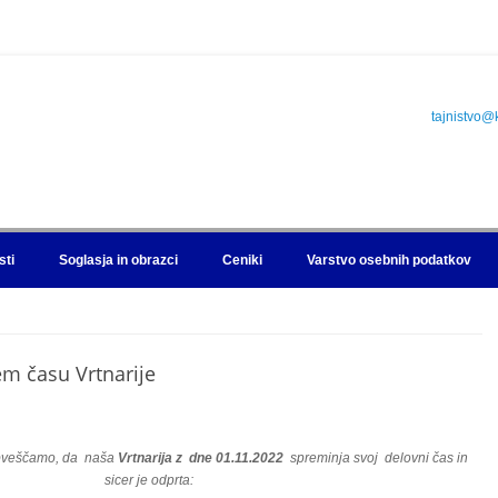
tajnistvo@
sti
Soglasja in obrazci
Ceniki
Varstvo osebnih podatkov
em času Vrtnarije
obveščamo, da naša
Vrtnarija z
dne 01.11.2022
spreminja svoj delovni čas in
sicer je odprta: