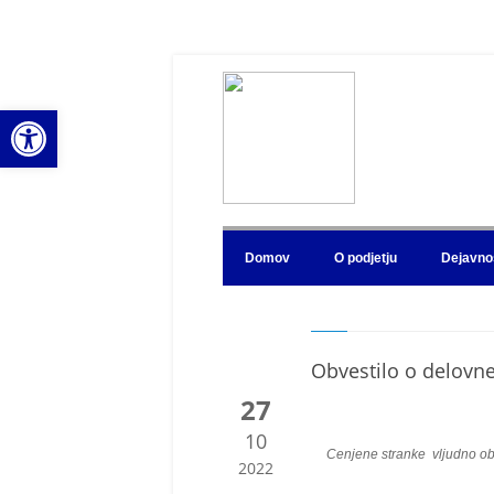
Open toolbar
Domov
O podjetju
Dejavno
Obvestilo o delovn
27
10
Cenjene stranke vljudno 
2022