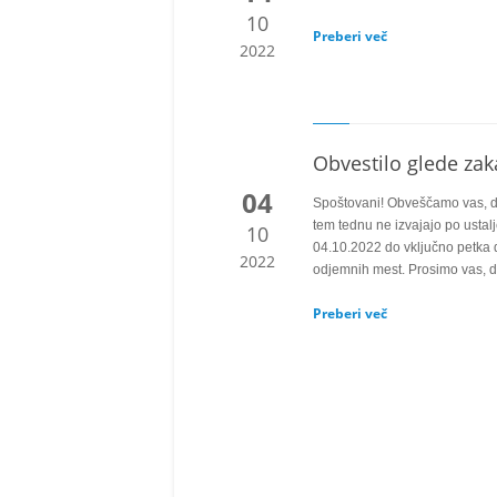
10
Preberi več
2022
Obvestilo glede za
04
Spoštovani! Obveščamo vas, d
tem tednu ne izvajajo po usta
10
04.10.2022 do vključno petka 
2022
odjemnih mest. Prosimo vas, d
Preberi več