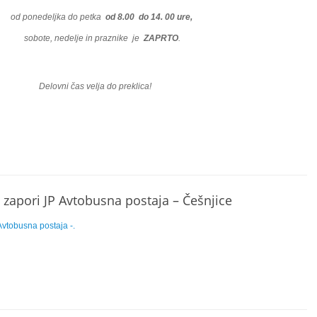
od ponedeljka do petka
od
8.00 do 14. 00 ure,
sobote, nedelje in praznike je
ZAPRTO
.
Delovni čas velja do preklica!
 zapori JP Avtobusna postaja – Češnjice
Avtobusna postaja -.