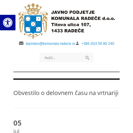
Open toolbar
tajnistvo@komunala-radece.si
+386 (0)3 56 80 240
Obvestilo o delovnem času na vrtnariji
05
Jul