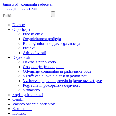
tajnistvo@komunala-radece.si
+386 (0)3 56 80 240
Domov
O podjetju
Predstavitev
Organiziranost podjetja
Katalog informacij javnega značaja
Projekti
Arhiv obvestil
Dejavnosti
Oskrba s pitno vodo
Gospodarjenje z odpadki
Odvajanje komunalne in padavinske vode
Vzdrževanje lokalnih cest in javnih poti
Vzdrževanje javnih površin in javne razsvetljave
Pogrebna in pokopališka dejavnost
Vrtnarstvo
Soglasja in obrazci
Ceniki
Varstvo osebnih podatkov
E-komunala
Kontakt