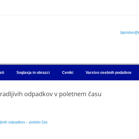
tajnistvo@
sti
Soglasja in obrazci
Ceniki
Varstvo osebnih podatkov
gradljivih odpadkov v poletnem času
jivih odpadkov – poletni čas