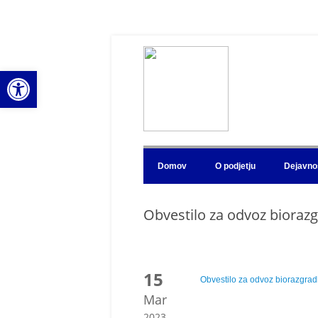
Open toolbar
Domov
O podjetju
Dejavno
Obvestilo za odvoz bioraz
15
Obvestilo za odvoz biorazgradl
Mar
2023