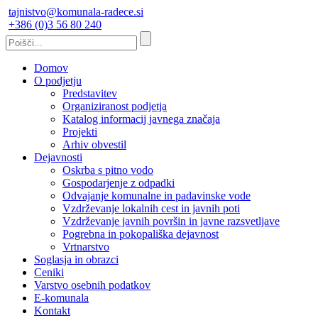
tajnistvo@komunala-radece.si
+386 (0)3 56 80 240
Domov
O podjetju
Predstavitev
Organiziranost podjetja
Katalog informacij javnega značaja
Projekti
Arhiv obvestil
Dejavnosti
Oskrba s pitno vodo
Gospodarjenje z odpadki
Odvajanje komunalne in padavinske vode
Vzdrževanje lokalnih cest in javnih poti
Vzdrževanje javnih površin in javne razsvetljave
Pogrebna in pokopališka dejavnost
Vrtnarstvo
Soglasja in obrazci
Ceniki
Varstvo osebnih podatkov
E-komunala
Kontakt