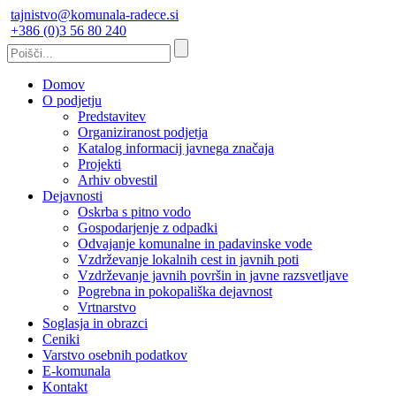
tajnistvo@komunala-radece.si
+386 (0)3 56 80 240
Domov
O podjetju
Predstavitev
Organiziranost podjetja
Katalog informacij javnega značaja
Projekti
Arhiv obvestil
Dejavnosti
Oskrba s pitno vodo
Gospodarjenje z odpadki
Odvajanje komunalne in padavinske vode
Vzdrževanje lokalnih cest in javnih poti
Vzdrževanje javnih površin in javne razsvetljave
Pogrebna in pokopališka dejavnost
Vrtnarstvo
Soglasja in obrazci
Ceniki
Varstvo osebnih podatkov
E-komunala
Kontakt