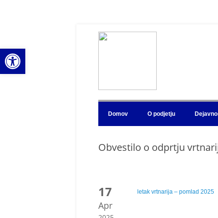
Open toolbar
Domov
O podjetju
Dejavno
Obvestilo o odprtju vrtnar
17
letak vrtnarija – pomlad 2025
Apr
2025