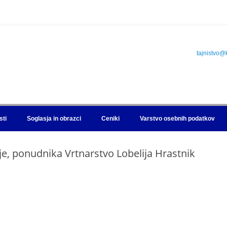
tajnistvo@
sti
Soglasja in obrazci
Ceniki
Varstvo osebnih podatkov
ije, ponudnika Vrtnarstvo Lobelija Hrastnik