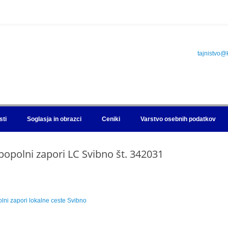
tajnistvo@
sti
Soglasja in obrazci
Ceniki
Varstvo osebnih podatkov
 popolni zapori LC Svibno št. 342031
olni zapori lokalne ceste Svibno