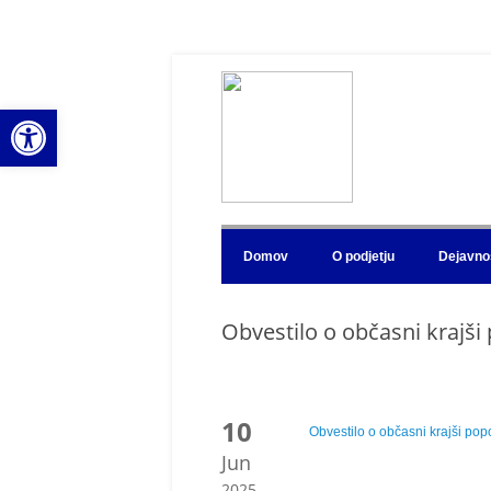
Open toolbar
Domov
O podjetju
Dejavno
Obvestilo o občasni krajši
10
Obvestilo o občasni krajši pop
Jun
2025