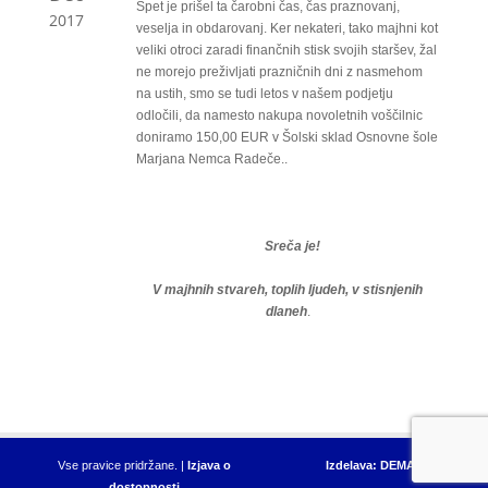
Spet je prišel ta čarobni čas, čas praznovanj,
2017
veselja in obdarovanj. Ker nekateri, tako majhni kot
veliki otroci zaradi finančnih stisk svojih staršev, žal
ne morejo preživljati prazničnih dni z nasmehom
na ustih, smo se tudi letos v našem podjetju
odločili, da namesto nakupa novoletnih voščilnic
doniramo 150,00 EUR v Šolski sklad Osnovne šole
Marjana Nemca Radeče..
Sre
č
a je!
V majhnih stvareh, toplih ljudeh, v stisnjenih
dlaneh
.
Vse pravice pridržane. |
Izjava o
Izdelava: DEMANET
dostopnosti