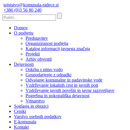
tajnistvo@komunala-radece.si
+386 (0)3 56 80 240
Domov
O podjetju
Predstavitev
Organiziranost podjetja
Katalog informacij javnega značaja
Projekti
Arhiv obvestil
Dejavnosti
Oskrba s pitno vodo
Gospodarjenje z odpadki
Odvajanje komunalne in padavinske vode
Vzdrževanje lokalnih cest in javnih poti
Vzdrževanje javnih površin in javne razsvetljave
Pogrebna in pokopališka dejavnost
Vrtnarstvo
Soglasja in obrazci
Ceniki
Varstvo osebnih podatkov
E-komunala
Kontakt