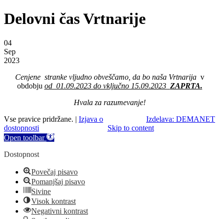
Delovni čas Vrtnarije
04
Sep
2023
Cenjene stranke vljudno obveščamo, da bo naša Vrtnarija
v
obdobju
od 01.09.2023 do vključno 15.09.2023
ZAPRTA.
Hvala za razumevanje!
Vse pravice pridržane. |
Izjava o
Izdelava: DEMANET
dostopnosti
Skip to content
Open toolbar
Dostopnost
Povečaj pisavo
Pomanjšaj pisavo
Sivine
Visok kontrast
Negativni kontrast