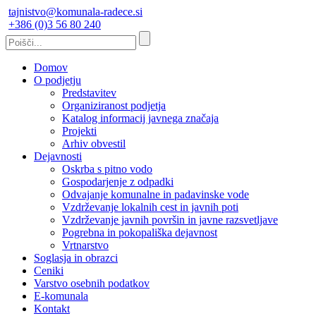
tajnistvo@komunala-radece.si
+386 (0)3 56 80 240
Domov
O podjetju
Predstavitev
Organiziranost podjetja
Katalog informacij javnega značaja
Projekti
Arhiv obvestil
Dejavnosti
Oskrba s pitno vodo
Gospodarjenje z odpadki
Odvajanje komunalne in padavinske vode
Vzdrževanje lokalnih cest in javnih poti
Vzdrževanje javnih površin in javne razsvetljave
Pogrebna in pokopališka dejavnost
Vrtnarstvo
Soglasja in obrazci
Ceniki
Varstvo osebnih podatkov
E-komunala
Kontakt